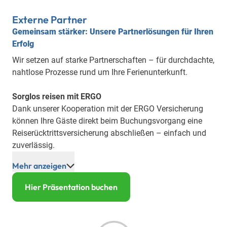
Externe Partner
Gemeinsam stärker: Unsere Partnerlösungen für Ihren
Erfolg
Wir setzen auf starke Partnerschaften – für durchdachte,
nahtlose Prozesse rund um Ihre Ferienunterkunft.
Sorglos reisen mit ERGO
Dank unserer Kooperation mit der ERGO Versicherung
können Ihre Gäste direkt beim Buchungsvorgang eine
Reiserücktrittsversicherung abschließen – einfach und
zuverlässig.
Mehr anzeigen
Digitale Gästemeldung leicht gemacht
Hier Präsentation buchen
Smarter Check-in mit i-Checkin