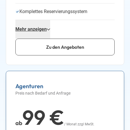
Komplettes Reservierungssystem
Belegungskalender
Mehr anzeigen
Channelmanager
Zu den Angeboten
Gästekommunikation
automatisierte E-Mails
Agenturen
Preis nach Bedarf und Anfrage
Kurkarten-Management
99 €
Support
ab
/ Monat zzgl MwSt.
Direktanbindung ERGO Reiseversicherung