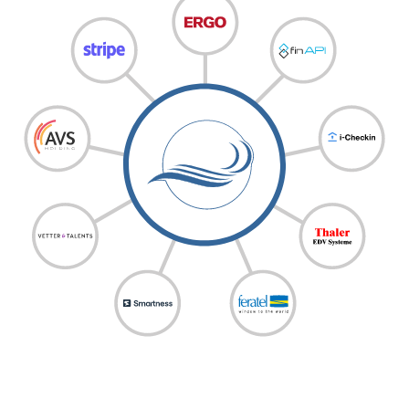
Zahlungsabwicklung mit Stripe & finAPI
Starke Online-Präsenz mit Vetter & Talents
Integriert dank offener API